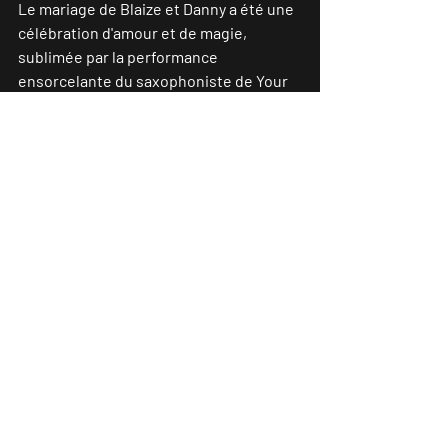
Le mariage de Blaize et Danny a été une 
célébration d'amour et de magie, 
sublimée par la performance 
ensorcelante du saxophoniste de Your 
Dream Band. Si vous cherchez à ajouter 
une touche de féérie à votre journée 
spéciale, Your Dream band est prêt à 
transformer vos rêves musicaux en une 
réalité enchanteresse.
Pour des mariages inoubliables et des 
mélodies magiques, Your Dream Band 
est là pour vous accompagner.
#wedding
#event
#weddingband
#wed
dinginfrance
#mariage
#luxuryeven
t 
#jewishwedding
#mariagejuif
#orchest
remariage
#orchestreluxe
#Mariagefran
ce
#Londres
#liveband