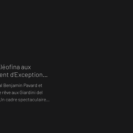
léofina aux
ent d’Exception
al Benjamin Pavard et
 Un cadre spectaculaire
t ambiance cinéma. Pour
e
Singers
 cocktail Violonistes sur