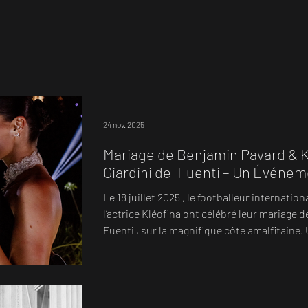
24 nov. 2025
Mariage de Benjamin Pavard & K
Giardini del Fuenti – Un Événem
signé Your Dream Band
Le 18 juillet 2025 , le footballeur internation
l’actrice Kléofina ont célébré leur mariage de rêve aux Giardini del
Fuenti , sur la magnifique côte amalfitaine.
mêlant élégance italienne, mer turquoise e
cette journée d’exception, Your Dream Band a eu l’honneur d
concevoir et diriger toute la direction artistique du mariage : 
& live band premium Gyspsy singer durant le