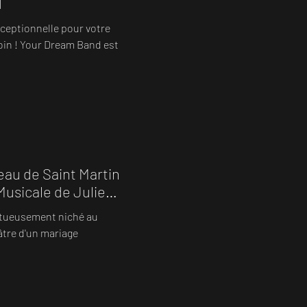
d
xceptionnelle pour votre
oin ! Your Dream Band est
au de Saint Martin
 Musicale de Julie
estueusement niché au
âtre d'un mariage