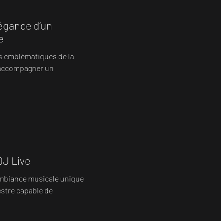
élégance d’un
e
lus emblématiques de la
d’accompagner un
DJ Live
ambiance musicale unique
estre capable de