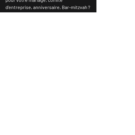
d'entreprise, anniversaire, Bar-mitzvah ? 
Notre orchestre de mariage sur mesure 
se plie en 4 pour vous ! 
#wedding
#event
#weddingband
#weddinginfrance
#mariage
#luxuryevent
Posts récents
Voir tout