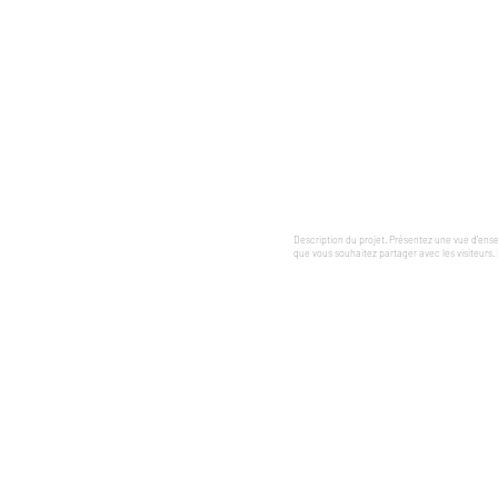
Prestations.
Artistes.
Vidéos.
Con
Description du projet. Présentez une vue d'ense
que vous souhaitez partager avec les visiteurs. P