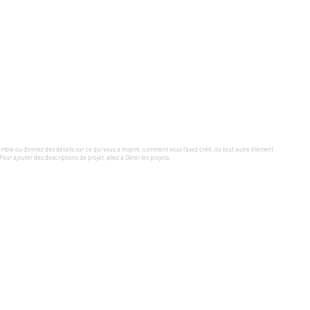
tact.
Instagram.
mble ou donnez des détails sur ce qui vous a inspiré, comment vous l'avez créé, ou tout autre élément
our ajouter des descriptions de projet, allez à Gérer les projets.